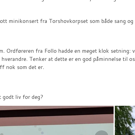
flott minikonsert fra Torshovkorpset som både sang og s
um. Ordføreren fra Follo hadde en meget klok setning:
verandre. Tenker at dette er en god påminnelse til os
ff nok som det er.
t godt liv for deg?