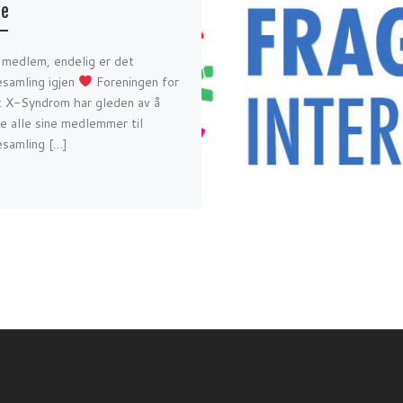
ne
 medlem, endelig er det
esamling igjen
Foreningen for
lt X-Syndrom har gleden av å
re alle sine medlemmer til
esamling […]