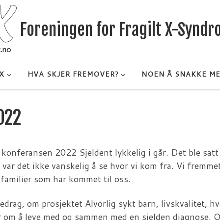
Foreningen for Fragilt X-Synd
X
HVA SKJER FREMOVER?
NOEN Å SNAKKE M
022
konferansen 2022 Sjeldent lykkelig i går. Det ble satt s
var det ikke vanskelig å se hvor vi kom fra. Vi fremmet
familier som har kommet til oss.
rag, om prosjektet Alvorlig sykt barn, livskvalitet, hv
ier om å leve med og sammen med en sjelden diagnose. O