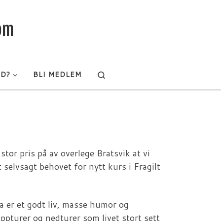
rom
Search
ED?
BLI MEDLEM
tor pris på av overlege Bratsvik at vi
 selvsagt behovet for nytt kurs i Fragilt
a er et godt liv, masse humor og
ppturer og nedturer som livet stort sett