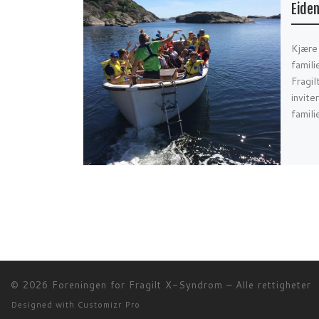
Eide
Kjære
famili
Fragi
invite
famili
© 2026
Foreningen for Fragilt X-Syndrom
–
Alle rettigheter
Designed with
Customizr Pro