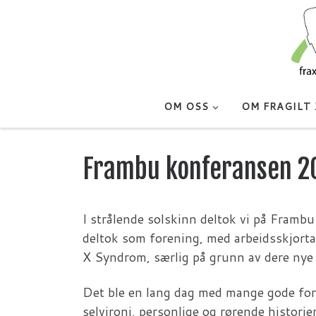
Skip to content
OM OSS
OM FRAGILT 
Frambu konferansen 2
I strålende solskinn deltok vi på Frambu 
deltok som forening, med arbeidsskjorta 
X Syndrom, særlig på grunn av dere nye 
Det ble en lang dag med mange gode fored
selvironi, personlige og rørende histor