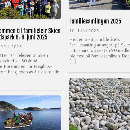
Familiesamlingen 2025
ommen til familieleir Skien
10. JUNI 2025
idspark 6.-8. juni 2025
Helgen 6.-8. juni ble årets
familiesamling arrangert på Skie
APRIL 2025
fritidspark, og nesten 90 medl
tter familieleiren til Skien
ble med på familiesamlinen. Det
dspark etter 30 år på
[…]
e!Foreningen for Fragilt X-
om har gleden av å invitere alle