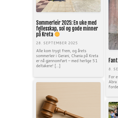
Sommerleir 2025: En uke med
fellesskap, sol og gode minner
på Kreta
28. SEPTEMBER 2025
Alle kom trygt frem, og årets
sommerleir i Gerani, Chania på Kreta
Fant
er nå gjennomført – med herlige 51
deltakere! […]
8. S
For e
Abra 
forde