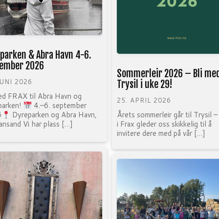
parken & Abra Havn 4-6.
ember 2026
Sommerleir 2026 – Bli med
JUNI 2026
Trysil i uke 29!
ed FRAX til Abra Havn og
25. APRIL 2026
parken!
4.–6. september
Årets sommerleir går til Trysil –
6
Dyreparken og Abra Havn,
i Frax gleder oss skikkelig til å
iansand Vi har plass […]
invitere dere med på vår […]