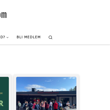
rom
Search
ED?
BLI MEDLEM