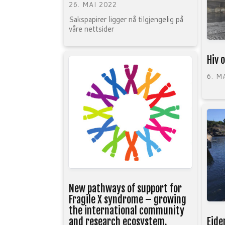
26. MAI 2022
Sakspapirer ligger nå tilgjengelig på
våre nettsider
Hiv 
6. M
New pathways of support for
Fragile X syndrome – growing
the international community
Eide
and research ecosystem.