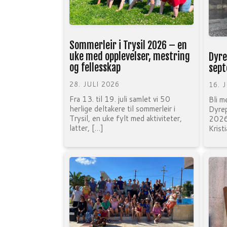
Sommerleir i Trysil 2026 – en
uke med opplevelser, mestring
Dyre
og fellesskap
sept
28. JULI 2026
16. 
Fra 13. til 19. juli samlet vi 50
Bli m
herlige deltakere til sommerleir i
Dyre
Trysil, en uke fylt med aktiviteter,
202
latter, […]
Krist