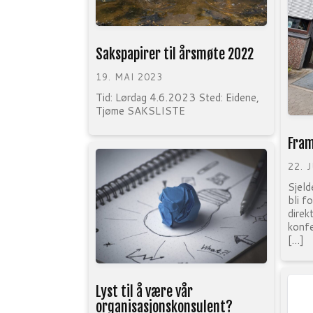
Sakspapirer til årsmøte 2022
19. MAI 2023
Tid: Lørdag 4.6.2023 Sted: Eidene,
Tjøme SAKSLISTE
Fram
22. 
Sjeld
bli f
direk
konfe
[…]
Lyst til å være vår
organisasjonskonsulent?