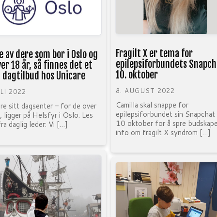
Fragilt X er tema for
de av dere som bor i Oslo og
epilepsiforbundets Snapch
ver 18 år, så finnes det et
10. oktober
t dagtilbud hos Unicare
8. AUGUST 2022
ULI 2022
Camilla skal snappe for
re sitt dagsenter – for de over
epilepsiforbundet sin Snapchat 
, ligger på Helsfyr i Oslo. Les
10 oktober for å spre budskap
fra daglig leder: Vi […]
info om fragilt X syndrom […]